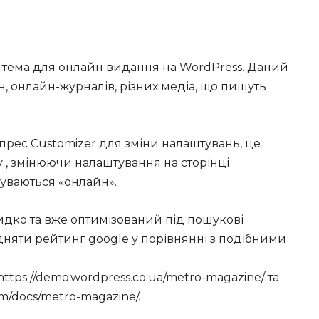
а тема для онлайн видання на WordPress. Даний
, онлайн-журналів, різних медіа, що пишуть
рес Customizer для зміни налаштувань, це
 , змінюючи налаштування на сторінці
буваються «онлайн».
дко та вже оптимізований під пошукові
дняти рейтинг google у порівнянні з подібними
tps://demo.wordpress.co.ua/metro-magazine/ та
m/docs/metro-magazine/.