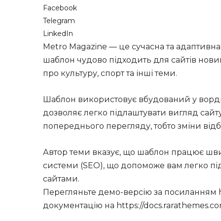
Facebook
Telegram
LinkedIn
Metro Magazine — це сучасна та адаптивн
шаблон чудово підходить для сайтів новин
про культуру, спорт та інші теми.
Шаблон використовує вбудований у вордп
дозволяє легко підлаштувати вигляд сайту
попереднього перегляду, тобто зміни від
Автор теми вказує, що шаблон працює шви
системи (SEO), що допоможе вам легко пі
сайтами.
Перегляньте демо-версію за посиланням ht
документацію на https://docs.rarathemes.co