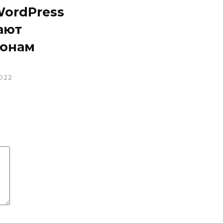
WordPress
ают
онам
022