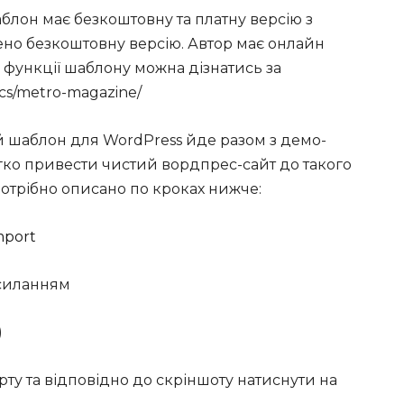
аблон має безкоштовну та платну версію з
но безкоштовну версію. Автор має онлайн
 функції шаблону можна дізнатись за
cs/metro-magazine/
 шаблон для WordPress йде разом з демо-
гко привести чистий вордпрес-сайт до такого
потрібно описано по кроках нижче:
mport
осиланням
)
орту та відповідно до скріншоту натиснути на