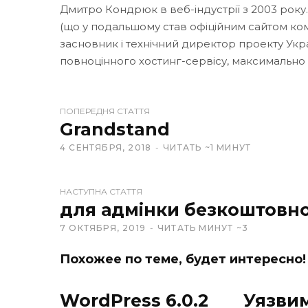
Дмитро Кондрюк в веб-індустрії з 2003 року
(що у подальшому став офіційним сайтом кома
засновник і технічний директор проекту Укр
повноцінного хостинг-сервісу, максимально
W
ПОПЕРЕДНЯ СТАТТЯ
e
Grandstand
b
4 СЕНТЯБРЯ, 2018
ЧИТАТЬ ~1 МИНУТ
s
i
t
НАСТУПНА СТАТТЯ
e
для адмінки безкоштовн
7 ОКТЯБРЯ, 2019
ЧИТАТЬ МИНУТ ~3
Похожее по теме, будет интересно!
WordPress 6.0.2
Уязви