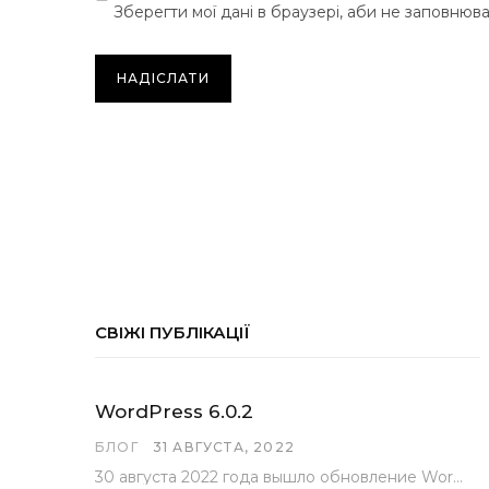
Зберегти мої дані в браузері, аби не заповнюв
СВІЖІ ПУБЛІКАЦІЇ
WordPress 6.0.2
БЛОГ
31 АВГУСТА, 2022
30 августа 2022 года вышло обновление WordPress под номером 6.0.2 . Эта версия доступна для скачивания с сайта wordpress.org…