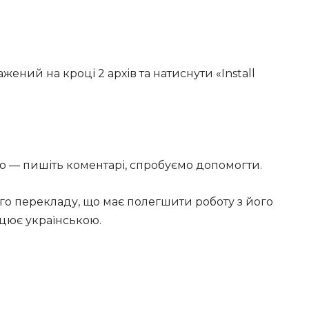
ажений на кроці 2 архів та натиснути «Install
ого — пишіть коментарі, спробуємо допомогти.
го перекладу, що має полегшити роботу з його
цює українською.