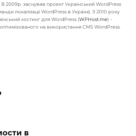
. В 2009р. заснував проект Український WordPress
нди локалізації WordPress в Україні). З 2010 року
аїнський хостинг для WordPress (
WPHost.me
) -
 оптимізованого на використання CMS WordPress.
о
мости в