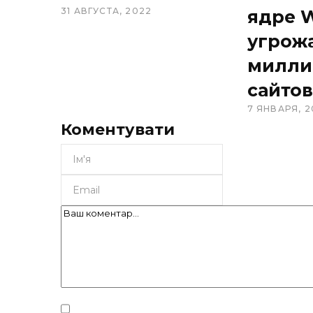
31 АВГУСТА, 2022
ядре 
угрож
милли
сайтов
7 ЯНВАРЯ, 2
Коментувати