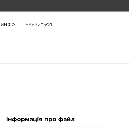
F
X
Y
a
(
o
ИНФО
НАУЧИТЬСЯ
c
T
u
e
w
T
b
i
u
o
t
b
o
t
e
k
e
r
)
Інформація про файл