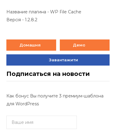
Название плагина - WP File Cache
Версія - 1.2.8.2
Домашня
Демо
Завантажити
Подписаться на новости
Как бонус Вы получите 3 премиум-шаблона
для WordPress