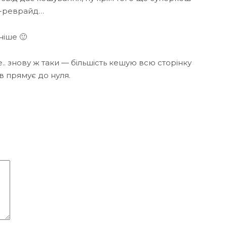
д-реврайд…
ніше 🙂
ле.. знову ж таки — більшість кешую всю сторінку
ів прямує до нуля.