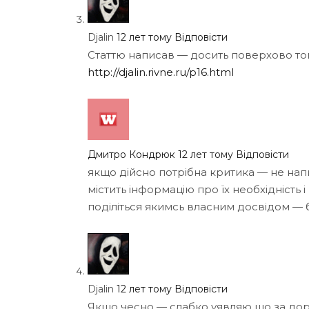
Djalin
12 лет тому
Відповісти
Статтю написав — досить поверхово то
http://djalin.rivne.ru/p16.html
Дмитро Кондрюк
12 лет тому
Відповісти
якщо дійсно потрібна критика — не нап
містить інформацію про їх необхідність 
поділіться якимсь власним досвідом — б
Djalin
12 лет тому
Відповісти
Якщо чесно — слабко уявляю що за дор