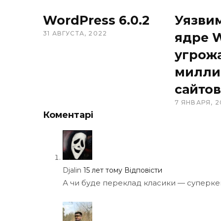
WordPress 6.0.2
Уязви
31 АВГУСТА, 2022
ядре 
угрож
милли
сайтов
7 ЯНВАРЯ, 2
Коментарі
Djalin
15 лет тому
Відповісти
А чи буде переклад класики — суперк