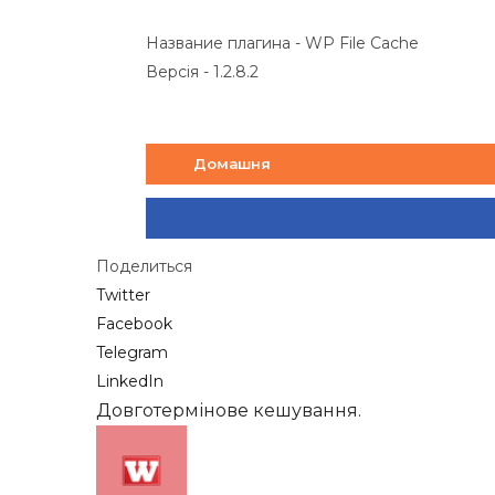
Название плагина - WP File Cache
Версія - 1.2.8.2
Домашня
Поделиться
Twitter
Facebook
Telegram
LinkedIn
Довготермінове кешування.