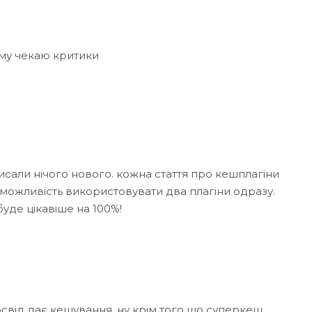
му чекаю критики
исали нічого нового. кожна стаття про кешплагіни
і можливість використовувати два плагіни одразу.
уде цікавіше на 100%!
свід дає кешування, ну крім того що суперкеш