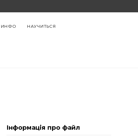
F
X
Y
a
(
o
ИНФО
НАУЧИТЬСЯ
c
T
u
e
w
T
b
i
u
o
t
b
o
t
e
k
e
r
)
Інформація про файл