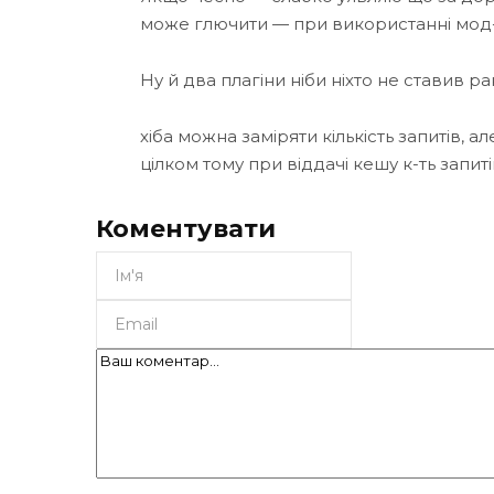
може глючити — при використанні мо
Ну й два плагіни ніби ніхто не ставив ра
хіба можна заміряти кількість запитів, а
цілком тому при віддачі кешу к-ть запит
Коментувати