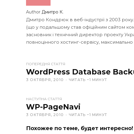
Author
Дмитро К.
Дмитро Кондрюк в веб-індустрії з 2003 року
(що у подальшому став офіційним сайтом кома
засновник і технічний директор проекту Укр
повноцінного хостинг-сервісу, максимально
W
ПОПЕРЕДНЯ СТАТТЯ
e
WordPress Database Bac
b
3 ОКТЯБРЯ, 2010
ЧИТАТЬ ~1 МИНУТ
s
i
t
НАСТУПНА СТАТТЯ
e
WP-PageNavi
3 ОКТЯБРЯ, 2010
ЧИТАТЬ ~1 МИНУТ
Похожее по теме, будет интересно!