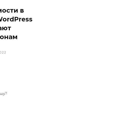
мости в
WordPress
ают
онам
022
ешу?