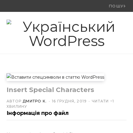
Ви
F
X
Y
шукали:
a
(
o
c
T
u
e
w
T
b
i
u
o
t
b
o
t
e
Insert Special Characters
k
e
АВТОР
ДМИТРО К.
16 ГРУДНЯ, 2019
ЧИТАТИ ~1
ХВИЛИНУ
r
Інформація про файл
)