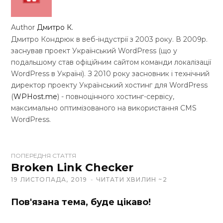
Author
Дмитро К.
Дмитро Кондрюк в веб-індустрії з 2003 року. В 2009р.
заснував проект Український WordPress (що у
подальшому став офіційним сайтом команди локалізації
WordPress в Україні). З 2010 року засновник і технічний
директор проекту Український хостинг для WordPress
(
WPHost.me
) - повноцінного хостинг-сервісу,
максимально оптимізованого на використання CMS
WordPress.
W
ПОПЕРЕДНЯ СТАТТЯ
e
Broken Link Checker
b
19 ЛИСТОПАДА, 2019
ЧИТАТИ ХВИЛИН ~2
s
i
Пов'язана тема, буде цікаво!
t
e