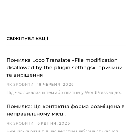
СВІЖІ ПУБЛІКАЦІЇ
Помилка Loco Translate «File modification
disallowed by the plugin settings»: причини
та вирішення
ЯК ЗРОБИТИ
18 ЧЕРВНЯ, 2026
Під час локалізації тем або плагінів у WordPress за допомогою популярного інструменту Loco Translate розробники…
Помилка: Ця контактна форма розміщена в
неправильному місці.
ЯК ЗРОБИТИ
6 КВІТНЯ, 2026
Вже кілька разів під час верстки шаблона стикалися з проблемою, коли замість контактної форми, згенерованої…