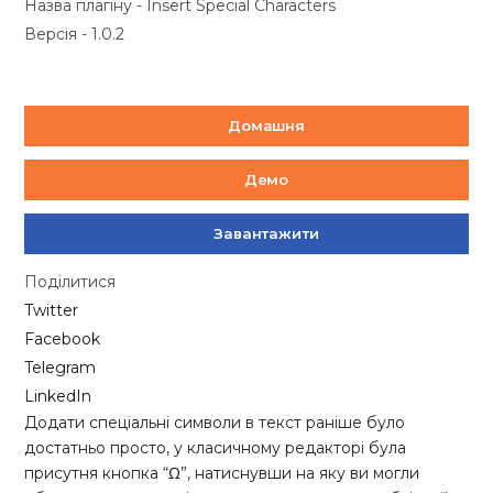
Назва плагіну - Insert Special Characters
Версія - 1.0.2
Домашня
Демо
Завантажити
Поділитися
Twitter
Facebook
Telegram
LinkedIn
Додати спеціальні символи в текст раніше було
достатньо просто, у класичному редакторі була
присутня кнопка “Ω”, натиснувши на яку ви могли