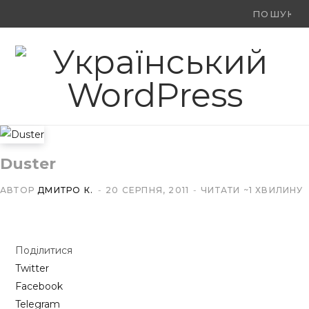
Ви
F
X
Y
шукали:
a
(
o
c
T
u
e
w
T
b
i
u
Duster
o
t
b
АВТОР
ДМИТРО К.
20 СЕРПНЯ, 2011
ЧИТАТИ ~1 ХВИЛИНУ
o
t
e
k
e
Поділитися
r
Twitter
)
Facebook
Telegram