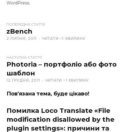
WordPress.
W
ПОПЕРЕДНЯ СТАТТЯ
e
zBench
b
2 ЛИПНЯ, 2011
ЧИТАТИ ~1 ХВИЛИНУ
s
i
t
НАСТУПНА СТАТТЯ
Photoria – портфоліо або фото
e
шаблон
12 ГРУДНЯ, 2011
ЧИТАТИ ~1 ХВИЛИНУ
Пов'язана тема, буде цікаво!
Помилка Loco Translate «File
modification disallowed by the
plugin settings»: причини та