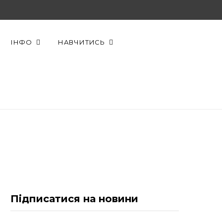
F
X
Y
a
(
o
ІНФО
НАВЧИТИСЬ
c
T
u
e
w
T
b
i
u
o
t
b
o
t
e
k
e
r
Підписатися на новини
)