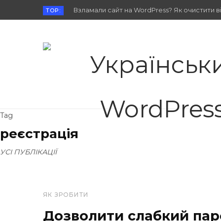
Взламали сайт на WordPress? Як очистити від
TOP:
Tag
реєстрація
УСІ ПУБЛІКАЦІЇ
ЯК ЗРОБИТИ
Дозволити слабкий па