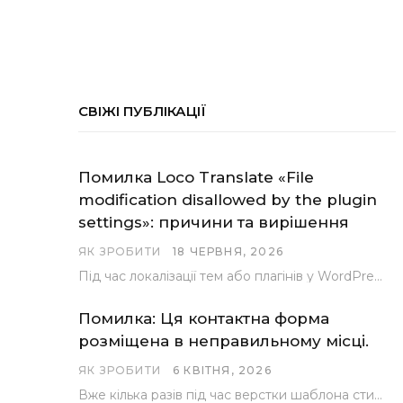
СВІЖІ ПУБЛІКАЦІЇ
Помилка Loco Translate «File
modification disallowed by the plugin
settings»: причини та вирішення
ЯК ЗРОБИТИ
18 ЧЕРВНЯ, 2026
Під час локалізації тем або плагінів у WordPress за допомогою популярного інструменту Loco Translate розробники…
Помилка: Ця контактна форма
розміщена в неправильному місці.
ЯК ЗРОБИТИ
6 КВІТНЯ, 2026
Вже кілька разів під час верстки шаблона стикалися з проблемою, коли замість контактної форми, згенерованої…