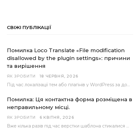
СВІЖІ ПУБЛІКАЦІЇ
Помилка Loco Translate «File modification
disallowed by the plugin settings»: причини
та вирішення
ЯК ЗРОБИТИ
18 ЧЕРВНЯ, 2026
Під час локалізації тем або плагінів у WordPress за допомогою популярного інструменту Loco Translate розробники…
Помилка: Ця контактна форма розміщена в
неправильному місці.
ЯК ЗРОБИТИ
6 КВІТНЯ, 2026
Вже кілька разів під час верстки шаблона стикалися з проблемою, коли замість контактної форми, згенерованої…