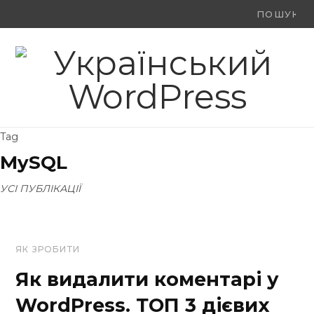
Ви
F
X
Y
шукали:
a
(
o
c
T
u
e
w
T
Tag
b
i
u
MySQL
o
t
b
УСІ ПУБЛІКАЦІЇ
o
t
e
k
e
ЯК ЗРОБИТИ
r
Як видалити коментарі у
)
WordPress. ТОП 3 дієвих