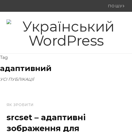
Ви
F
X
Y
шукали:
a
(
o
c
T
u
e
w
T
Tag
b
i
u
адаптивний
o
t
b
УСІ ПУБЛІКАЦІЇ
o
t
e
k
e
ЯК ЗРОБИТИ
r
srcset – адаптивні
)
зображення для