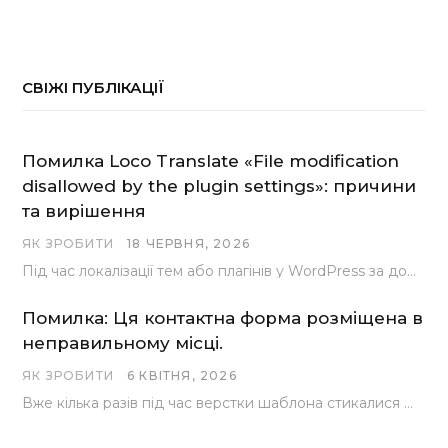
СВІЖІ ПУБЛІКАЦІЇ
Помилка Loco Translate «File modification
disallowed by the plugin settings»: причини
та вирішення
ЯК ЗРОБИТИ
18 ЧЕРВНЯ, 2026
Під час локалізації тем або плагінів у WordPress за допомогою популярного інструменту Loco Translate розробники…
Помилка: Ця контактна форма розміщена в
неправильному місці.
ЯК ЗРОБИТИ
6 КВІТНЯ, 2026
Вже кілька разів під час верстки шаблона стикалися з проблемою, коли замість контактної форми, згенерованої…