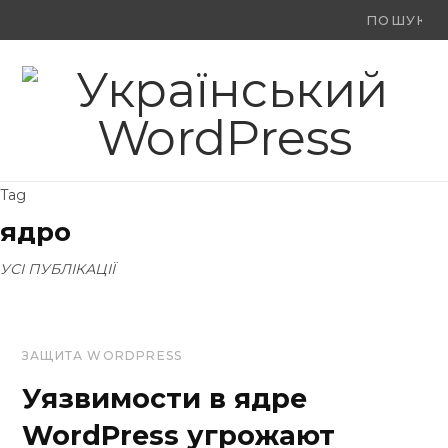
Ви
F
X
Y
шукали:
a
(
o
c
T
u
e
w
T
Tag
b
i
u
ядро
o
t
b
УСІ ПУБЛІКАЦІЇ
o
t
e
k
e
ЗАЩИТА WORDPRESS
r
Уязвимости в ядре
)
WordPress угрожают