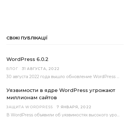
СВІЖІ ПУБЛІКАЦІЇ
WordPress 6.0.2
БЛОГ
31 АВГУСТА, 2022
30 августа 2022 года вышло обновление WordPress под номером 6.0.2 . Эта версия доступна для скачивания с сайта wordpress.org…
Уязвимости в ядре WordPress угрожают
миллионам сайтов
ЗАЩИТА WORDPRESS
7 ЯНВАРЯ, 2022
В WordPress объявили об уязвимостях высокого уровня, найденных основной командой разработчиков. В сообщении говорится, что…