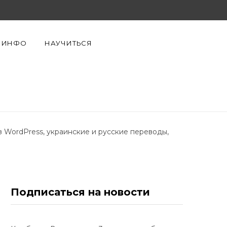
F
X
Y
a
(
o
ИНФО
НАУЧИТЬСЯ
c
T
u
e
w
T
b
i
u
o
t
b
в WordPress, украинские и русские переводы,
o
t
e
k
e
r
Подписаться на новости
)