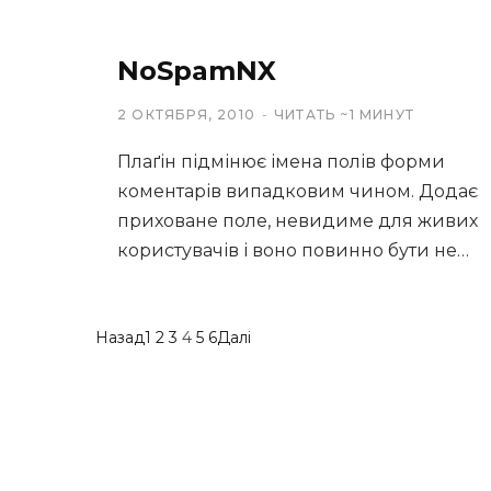
NoSpamNX
2 ОКТЯБРЯ, 2010
ЧИТАТЬ ~1 МИНУТ
Плаґін підмінює імена полів форми
коментарів випадковим чином. Додає
приховане поле, невидиме для живих
користувачів і воно повинно бути не…
Назад
1
2
3
4
5
6
Далі