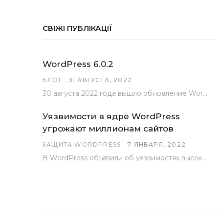
СВІЖІ ПУБЛІКАЦІЇ
WordPress 6.0.2
БЛОГ
31 АВГУСТА, 2022
30 августа 2022 года вышло обновление WordPress под номером 6.0.2 . Эта версия доступна для скачивания с сайта wordpress.org…
Уязвимости в ядре WordPress
угрожают миллионам сайтов
ЗАЩИТА WORDPRESS
7 ЯНВАРЯ, 2022
В WordPress объявили об уязвимостях высокого уровня, найденных основной командой разработчиков. В сообщении говорится, что…