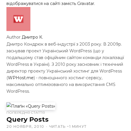
відображуватися на сайті замість Gravatar.
Author
Дмитро К.
Дмитро Кондрюк в веб-індустрії з 2003 року. В 2009р.
заснував проект Український WordPress (що у
подальшому став офіційним сайтом команди локалізації
WordPress в Україні). З 2010 року засновник і технічний
директор проекту Український хостинг для WordPress
(
WPHost.me
) - повноцінного хостинг-сервісу,
максимально оптимізованого на використання CMS
WordPress.
W
ПОПЕРЕДНЯ СТАТТЯ
e
Query Posts
b
20 НОЯБРЯ, 2010
ЧИТАТЬ ~1 МИНУТ
s