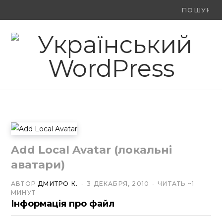
Ви
F
X
Y
шукали:
a
(
o
c
T
u
e
w
T
b
i
u
o
t
b
o
t
e
Add Local Avatar (локальні
k
e
аватари)
r
АВТОР
ДМИТРО К.
3 ДЕКАБРЯ, 2010
ЧИТАТЬ ~1
МИНУТ
)
Інформація про файл