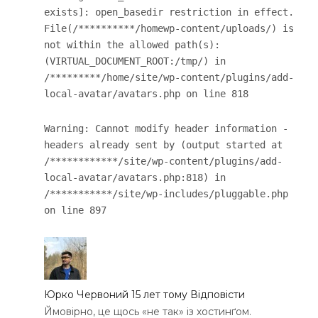
exists]: open_basedir restriction in effect.
File(/**********/homewp-content/uploads/) is
not within the allowed path(s):
(VIRTUAL_DOCUMENT_ROOT:/tmp/) in
/*********/home/site/wp-content/plugins/add-
local-avatar/avatars.php on line 818
Warning: Cannot modify header information -
headers already sent by (output started at
/************/site/wp-content/plugins/add-
local-avatar/avatars.php:818) in
/***********/site/wp-includes/pluggable.php
on line 897
Юрко Червоний
15 лет тому
Відповісти
Ймовірно, це щось «не так» із хостинґом.