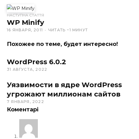
i
t
НАСТУПНА СТАТТЯ
WP Minify
e
16 ЯНВАРЯ, 2011
ЧИТАТЬ ~1 МИНУТ
Похожее по теме, будет интересно!
WordPress 6.0.2
31 АВГУСТА, 2022
Уязвимости в ядре WordPress
угрожают миллионам сайтов
7 ЯНВАРЯ, 2022
Коментарі