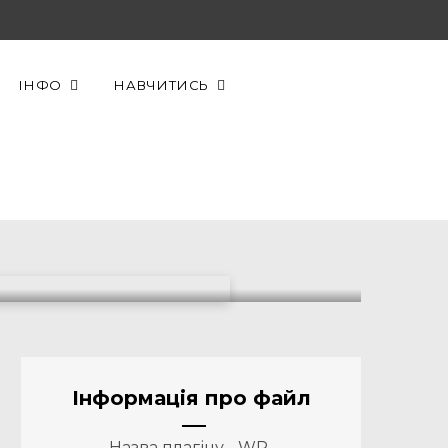
F
X
Y
a
(
o
ІНФО
НАВЧИТИСЬ
c
T
u
e
w
T
b
i
u
o
t
b
o
t
e
k
e
r
Інформація про файл
)
Назва плагіну - WP-