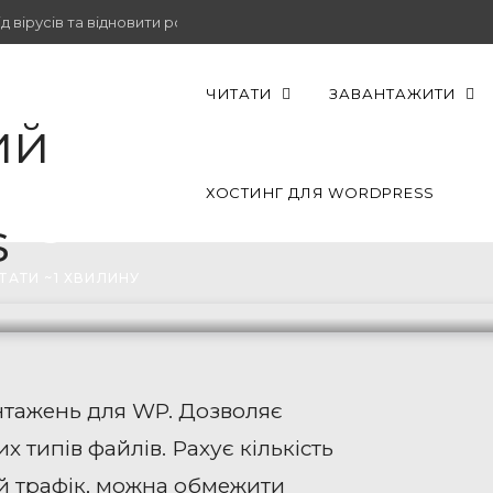
 вірусів та відновити роботу.
ЧИТАТИ
ЗАВАНТАЖИТИ
ХОСТИНГ ДЛЯ WORDPRESS
nager
ТАТИ ~1 ХВИЛИНУ
тажень для WP. Дозволяє
х типів файлів. Рахує кількість
й трафік, можна обмежити