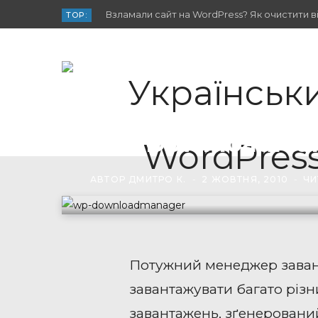
Взламали сайт на WordPress? Як очистити від
TOP:
WP-DownloadMa
АВТОР
ДМИТРО К.
2 ЖОВТНЯ, 2010
ЧИ
Потужний менеджер заван
завантажувати багато різни
завантажень, зґенеровани