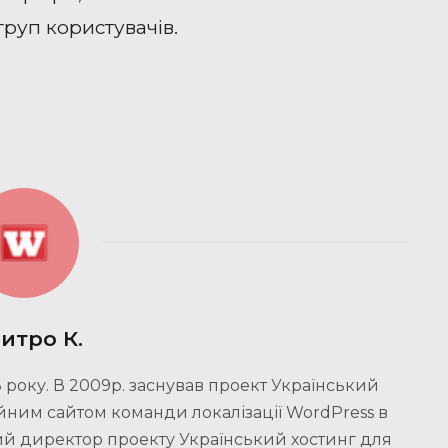
руп користувачів.
итро К.
 року. В 2009р. заснував проект Український
йним сайтом команди локалізації WordPress в
чний директор проекту Український хостинг для