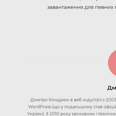
завантаження для певних г
Дм
Дмитро Кондрюк в веб-індустрії з 2003
WordPress (що у подальшому став офіці
Україні). З 2010 року засновник і техні