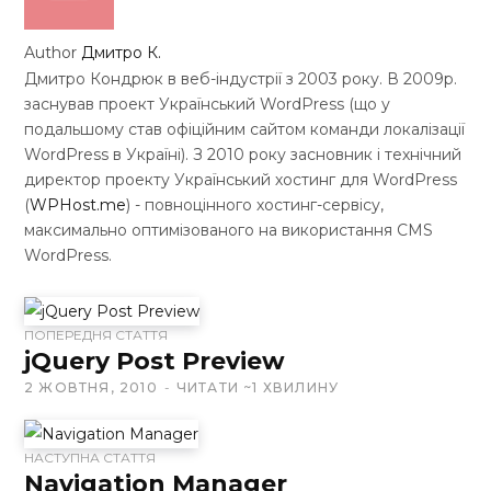
Author
Дмитро К.
Дмитро Кондрюк в веб-індустрії з 2003 року. В 2009р.
заснував проект Український WordPress (що у
подальшому став офіційним сайтом команди локалізації
WordPress в Україні). З 2010 року засновник і технічний
директор проекту Український хостинг для WordPress
(
WPHost.me
) - повноцінного хостинг-сервісу,
максимально оптимізованого на використання CMS
WordPress.
W
ПОПЕРЕДНЯ СТАТТЯ
e
jQuery Post Preview
b
2 ЖОВТНЯ, 2010
ЧИТАТИ ~1 ХВИЛИНУ
s
i
t
НАСТУПНА СТАТТЯ
Navigation Manager
e