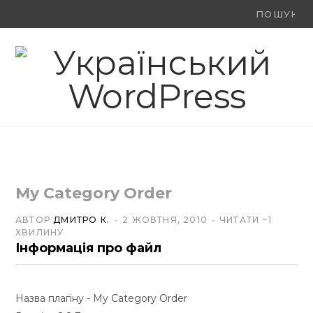
Ви
F
X
Y
шукали:
a
(
o
c
T
u
e
w
T
b
i
u
o
t
b
My Category Order
o
t
e
АВТОР
ДМИТРО К.
2 ЖОВТНЯ, 2010
ЧИТАТИ ~1
k
e
ХВИЛИНУ
Інформація про файл
r
)
Назва плагіну - My Category Order