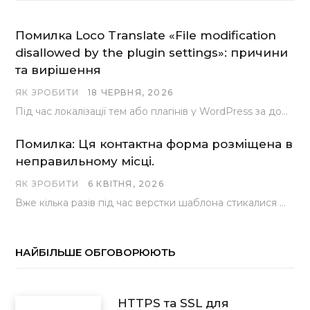
Помилка Loco Translate «File modification
disallowed by the plugin settings»: причини
та вирішення
ЯК ЗРОБИТИ
18 ЧЕРВНЯ, 2026
Під час локалізації тем або плагінів у WordPress за допомогою популярного інструменту Loco Translate розробники…
Помилка: Ця контактна форма розміщена в
неправильному місці.
ЯК ЗРОБИТИ
6 КВІТНЯ, 2026
Вже кілька разів під час верстки шаблона стикалися з проблемою, коли замість контактної форми, згенерованої…
НАЙБІЛЬШЕ ОБГОВОРЮЮТЬ
HTTPS та SSL для