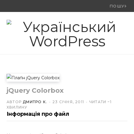
Ви
F
X
Y
шукали:
a
(
o
c
T
u
e
w
T
b
i
u
o
t
b
o
t
e
jQuery Colorbox
k
e
АВТОР
ДМИТРО К.
23 СІЧНЯ, 2011
ЧИТАТИ ~1
ХВИЛИНУ
r
Інформація про файл
)