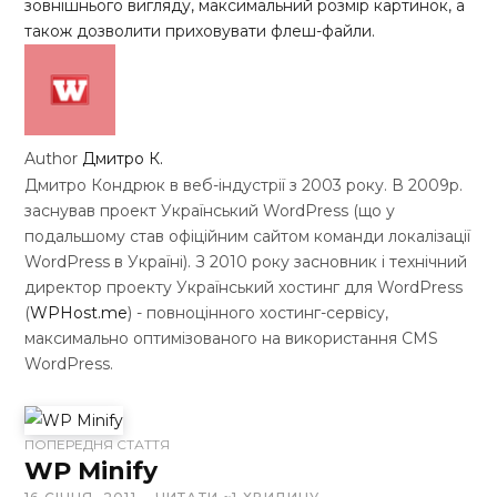
зовнішнього вигляду, максимальний розмір картинок, а
також дозволити приховувати флеш-файли.
Author
Дмитро К.
Дмитро Кондрюк в веб-індустрії з 2003 року. В 2009р.
заснував проект Український WordPress (що у
подальшому став офіційним сайтом команди локалізації
WordPress в Україні). З 2010 року засновник і технічний
директор проекту Український хостинг для WordPress
(
WPHost.me
) - повноцінного хостинг-сервісу,
максимально оптимізованого на використання CMS
WordPress.
W
ПОПЕРЕДНЯ СТАТТЯ
e
WP Minify
b