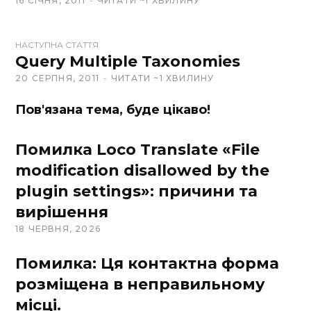
16 СІЧНЯ, 2011
ЧИТАТИ ~1 ХВИЛИНУ
s
i
t
НАСТУПНА СТАТТЯ
Query Multiple Taxonomies
e
20 СЕРПНЯ, 2011
ЧИТАТИ ~1 ХВИЛИНУ
Пов'язана тема, буде цікаво!
Помилка Loco Translate «File
modification disallowed by the
plugin settings»: причини та
вирішення
18 ЧЕРВНЯ, 2026
Помилка: Ця контактна форма
розміщена в неправильному
місці.