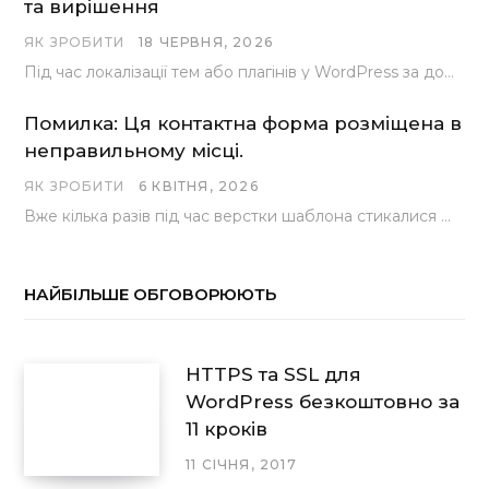
та вирішення
ЯК ЗРОБИТИ
18 ЧЕРВНЯ, 2026
Під час локалізації тем або плагінів у WordPress за допомогою популярного інструменту Loco Translate розробники…
Помилка: Ця контактна форма розміщена в
неправильному місці.
ЯК ЗРОБИТИ
6 КВІТНЯ, 2026
Вже кілька разів під час верстки шаблона стикалися з проблемою, коли замість контактної форми, згенерованої…
НАЙБІЛЬШЕ ОБГОВОРЮЮТЬ
HTTPS та SSL для
WordPress безкоштовно за
11 кроків
11 СІЧНЯ, 2017