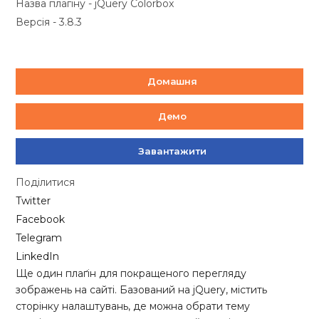
Назва плагіну - jQuery Colorbox
Версія - 3.8.3
Домашня
Демо
Завантажити
Поділитися
Twitter
Facebook
Telegram
LinkedIn
Ще один плаґін для покращеного перегляду
зображень на сайті. Базований на jQuery, містить
сторінку налаштувань, де можна обрати тему