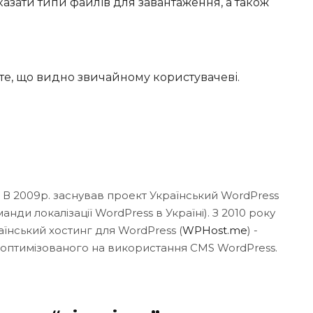
казати типи файлів для завантаження, а також
ки те, що видно звичайному користувачеві.
. В 2009р. заснував проект Український WordPress
нди локалізації WordPress в Україні). З 2010 року
аїнський хостинг для WordPress (
WPHost.me
) -
 оптимізованого на використання CMS WordPress.