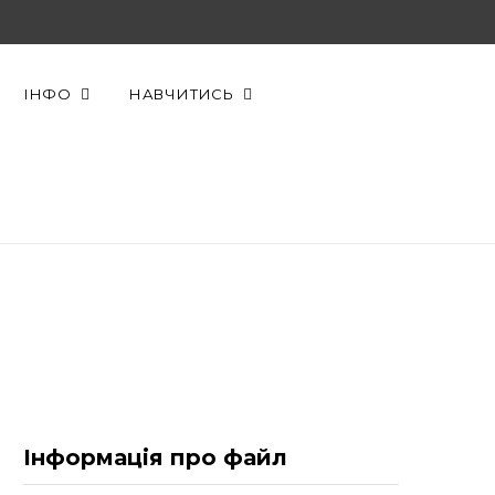
F
X
Y
a
(
o
ІНФО
НАВЧИТИСЬ
c
T
u
e
w
T
b
i
u
o
t
b
o
t
e
k
e
r
)
Інформація про файл