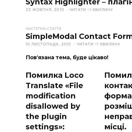
Syntax Highlighter – плагі
b
23 ЖОВТНЯ, 2010
ЧИТАТИ ~1 ХВИЛИНУ
s
i
t
НАСТУПНА СТАТТЯ
e
SimpleModal Contact Form
10 ЛИСТОПАДА, 2010
ЧИТАТИ ~1 ХВИЛИНУ
Пов'язана тема, буде цікаво!
Помилка Loco
Помил
Translate «File
конта
modification
форма
disallowed by
розмі
the plugin
непра
settings»:
місці.