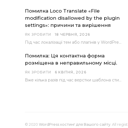
Помилка Loco Translate «File
modification disallowed by the plugin
settings»: причини та вирішення
ЯК ЗРОБИТИ
18 ЧЕРВНЯ, 2026
Під час локалізації тем або плагінів у WordPress за допомогою популярного інструменту Loco Translate розробники…
Помилка: Ця контактна форма
розміщена в неправильному місці.
ЯК ЗРОБИТИ
6 КВІТНЯ, 2026
Вже кілька разів під час верстки шаблона стикалися з проблемою, коли замість контактної форми, згенерованої…
© 2020
WordPress хостинг для Вашого сайту
. All regi