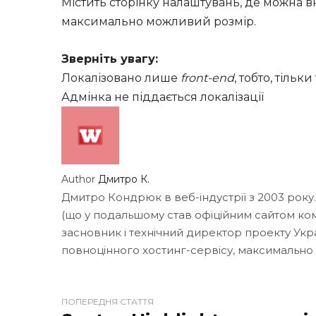
Містить сторінку налаштувань, де можна в
максимально можливий розмір.
Зверніть увагу:
Локалізовано лише
front-end
, тобто, тіль
Адмінка не піддається локалізації
Author
Дмитро К.
Дмитро Кондрюк в веб-індустрії з 2003 року
(що у подальшому став офіційним сайтом кома
засновник і технічний директор проекту Укр
повноцінного хостинг-сервісу, максимально
W
ПОПЕРЕДНЯ СТАТТЯ
e