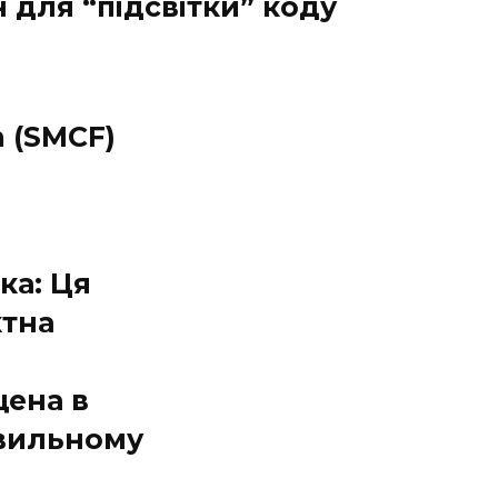
н для “підсвітки” коду
 (SMCF)
ка: Ця
ктна
щена в
вильному