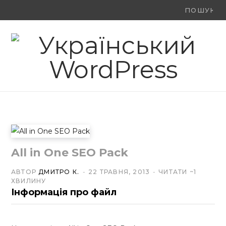
Ви
F
X
Y
шукали:
a
(
o
c
T
u
e
w
T
b
i
u
o
t
b
o
t
e
All in One SEO Pack
k
e
АВТОР
ДМИТРО К.
22 ТРАВНЯ, 2013
ЧИТАТИ ~1
ХВИЛИНУ
r
Інформація про файл
)