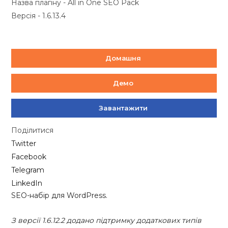
Назва плагіну - All in One SEO Pack
Версія - 1.6.13.4
Домашня
Демо
Завантажити
Поділитися
Twitter
Facebook
Telegram
LinkedIn
SEO-набір для WordPress.
З версії 1.6.12.2 додано підтримку додаткових типів