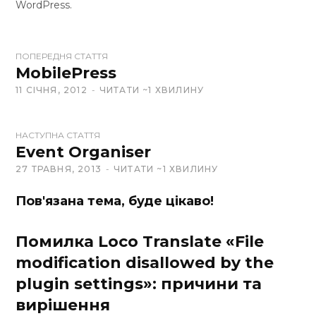
WordPress.
W
ПОПЕРЕДНЯ СТАТТЯ
e
MobilePress
b
11 СІЧНЯ, 2012
ЧИТАТИ ~1 ХВИЛИНУ
s
i
t
НАСТУПНА СТАТТЯ
Event Organiser
e
27 ТРАВНЯ, 2013
ЧИТАТИ ~1 ХВИЛИНУ
Пов'язана тема, буде цікаво!
Помилка Loco Translate «File
modification disallowed by the
plugin settings»: причини та
вирішення