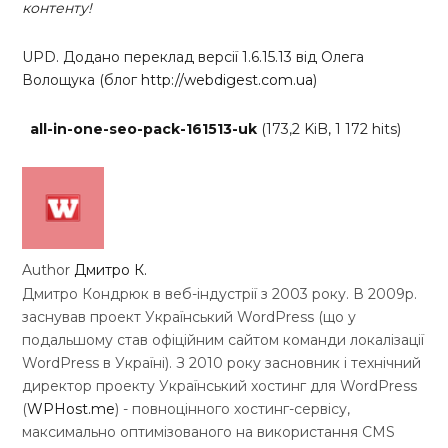
контенту!
UPD. Додано переклад версії 1.6.15.13 від Олега
Волощука (блог
http://webdigest.com.ua
)
all-in-one-seo-pack-161513-uk
(173,2 KiB, 1 172 hits)
Author
Дмитро К.
Дмитро Кондрюк в веб-індустрії з 2003 року. В 2009р.
заснував проект Український WordPress (що у
подальшому став офіційним сайтом команди локалізації
WordPress в Україні). З 2010 року засновник і технічний
директор проекту Український хостинг для WordPress
(
WPHost.me
) - повноцінного хостинг-сервісу,
максимально оптимізованого на використання CMS