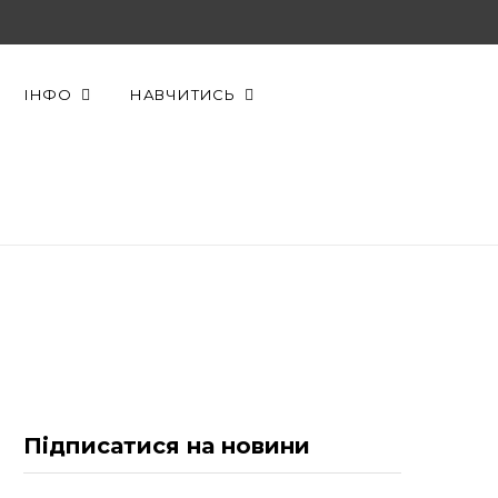
F
X
Y
a
(
o
ІНФО
НАВЧИТИСЬ
c
T
u
e
w
T
b
i
u
o
t
b
o
t
e
k
e
r
Підписатися на новини
)