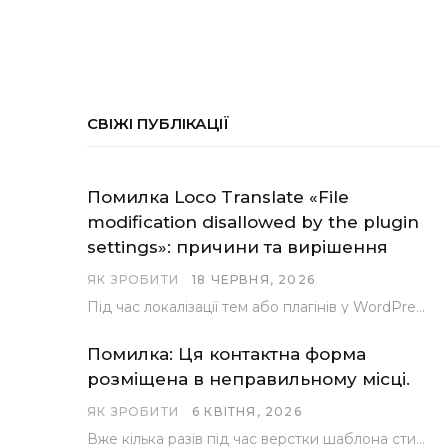
СВІЖІ ПУБЛІКАЦІЇ
Помилка Loco Translate «File
modification disallowed by the plugin
settings»: причини та вирішення
ЯК ЗРОБИТИ
18 ЧЕРВНЯ, 2026
Під час локалізації тем або плагінів у WordPress за допомогою популярного інструменту Loco Translate розробники…
Помилка: Ця контактна форма
розміщена в неправильному місці.
ЯК ЗРОБИТИ
6 КВІТНЯ, 2026
Вже кілька разів під час верстки шаблона стикалися з проблемою, коли замість контактної форми, згенерованої…