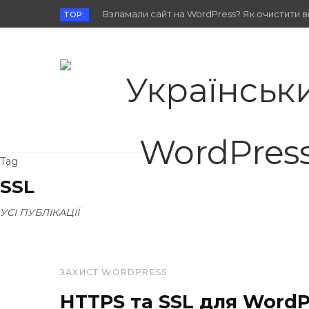
Взламали сайт на WordPress? Як очистити від
TOP:
Tag
SSL
УСІ ПУБЛІКАЦІЇ
ЗАХИСТ WORDPRESS
HTTPS та SSL для WordP