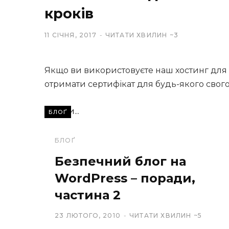
кроків
11 СІЧНЯ, 2017
ЧИТАТИ ХВИЛИН ~3
Якщо ви використовуєте наш хостинг для W
отримати сертифікат для будь-якого свог
Читати...
БЛОҐ
БЛОҐ
Безпечний блог на
WordPress – поради,
частина 2
23 ЛЮТОГО, 2010
ЧИТАТИ ХВИЛИН ~5