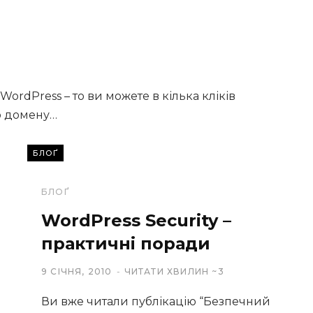
ordPress – то ви можете в кілька кліків
о домену…
БЛОҐ
БЛОҐ
WordPress Security –
практичні поради
9 СІЧНЯ, 2010
ЧИТАТИ ХВИЛИН ~3
Ви вже читали публікацію “Безпечний