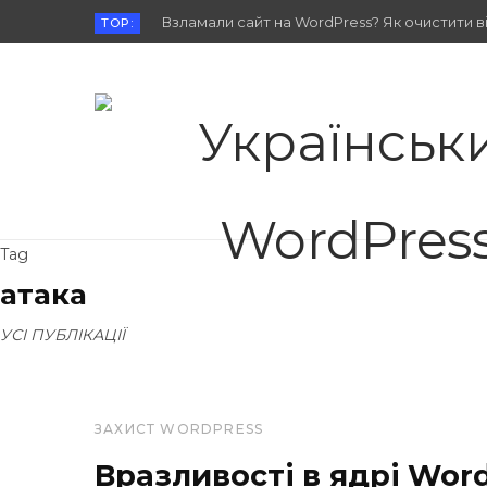
Взламали сайт на WordPress? Як очистити від
TOP:
Tag
атака
УСІ ПУБЛІКАЦІЇ
ЗАХИСТ WORDPRESS
Вразливості в ядрі Wor