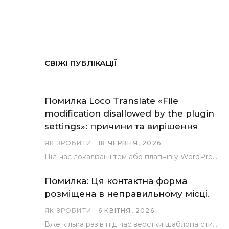
СВІЖІ ПУБЛІКАЦІЇ
Помилка Loco Translate «File
modification disallowed by the plugin
settings»: причини та вирішення
ЯК ЗРОБИТИ
18 ЧЕРВНЯ, 2026
Під час локалізації тем або плагінів у WordPress за допомогою популярного інструменту Loco Translate розробники…
Помилка: Ця контактна форма
розміщена в неправильному місці.
ЯК ЗРОБИТИ
6 КВІТНЯ, 2026
Вже кілька разів під час верстки шаблона стикалися з проблемою, коли замість контактної форми, згенерованої…