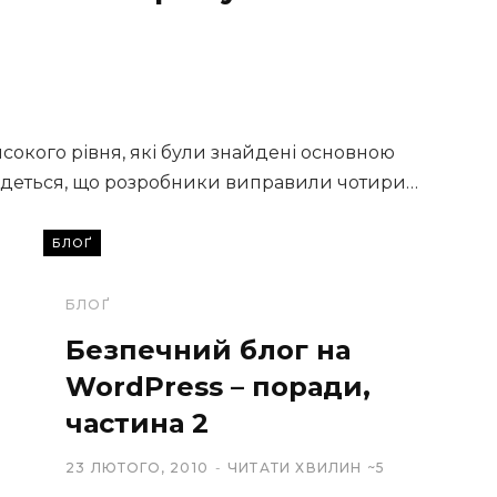
сокого рівня, які були знайдені основною
йдеться, що розробники виправили чотири…
БЛОҐ
БЛОҐ
Безпечний блог на
WordPress – поради,
частина 2
23 ЛЮТОГО, 2010
ЧИТАТИ ХВИЛИН ~5