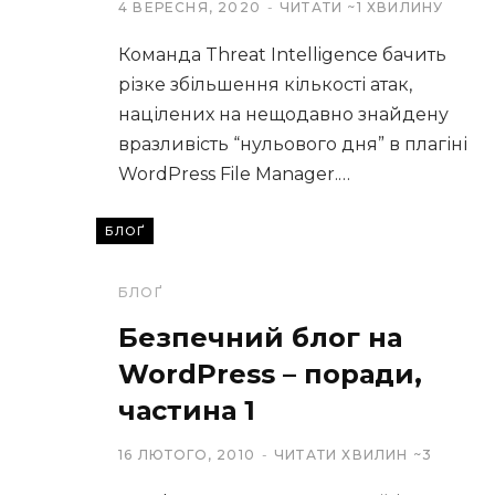
4 ВЕРЕСНЯ, 2020
ЧИТАТИ ~1 ХВИЛИНУ
Команда Threat Intelligence бачить
різке збільшення кількості атак,
націлених на нещодавно знайдену
вразливість “нульового дня” в плагіні
WordPress File Manager.…
БЛОҐ
БЛОҐ
Безпечний блог на
WordPress – поради,
частина 1
16 ЛЮТОГО, 2010
ЧИТАТИ ХВИЛИН ~3