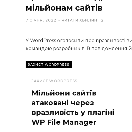
мільйонам сайтів
7 СІЧНЯ, 2022
ЧИТАТИ ХВИЛИН ~2
У WordPress оголосили про вразливості ви
командою розробників. В повідомлення 
Читати...
ЗАХИСТ WORDPRESS
ЗАХИСТ WORDPRESS
Мільйони сайтів
атаковані через
вразливість у плагіні
WP File Manager