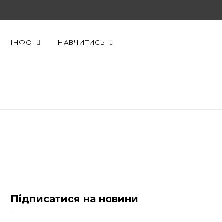
F
X
Y
a
(
o
ІНФО
НАВЧИТИСЬ
c
T
u
e
w
T
b
i
u
o
t
b
o
t
e
k
e
r
Підписатися на новини
)