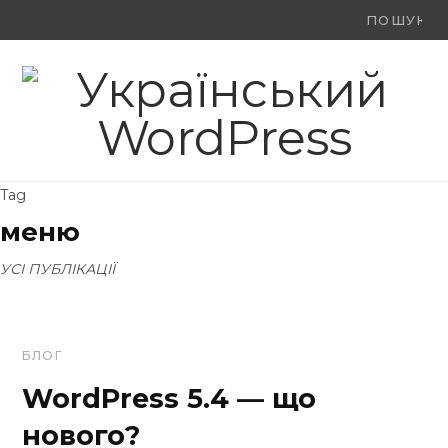
Ви
F
X
Y
шукали:
a
(
o
c
T
u
e
w
T
Tag
b
i
u
меню
o
t
b
УСІ ПУБЛІКАЦІЇ
o
t
e
k
e
БЛОГ
r
WordPress 5.4 — що
)
нового?