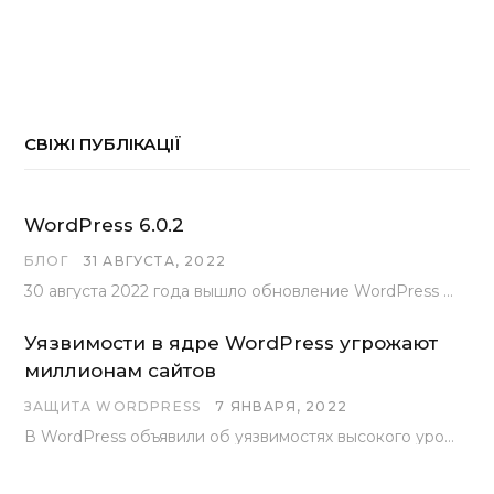
СВІЖІ ПУБЛІКАЦІЇ
WordPress 6.0.2
БЛОГ
31 АВГУСТА, 2022
30 августа 2022 года вышло обновление WordPress под номером 6.0.2 . Эта версия доступна для скачивания с сайта wordpress.org…
Уязвимости в ядре WordPress угрожают
миллионам сайтов
ЗАЩИТА WORDPRESS
7 ЯНВАРЯ, 2022
В WordPress объявили об уязвимостях высокого уровня, найденных основной командой разработчиков. В сообщении говорится, что…