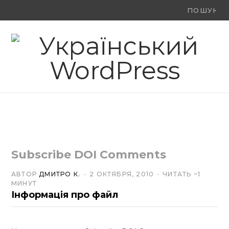
Ви
F
X
Y
шукали:
a
(
o
c
T
u
e
w
T
b
i
u
o
t
b
o
t
e
Subscribe DOI Comments
k
e
АВТОР
ДМИТРО К.
2 ОКТЯБРЯ, 2010
ЧИТАТЬ ~1
МИНУТ
r
Інформація про файл
)