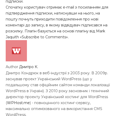
підписки.
Спочатку користувач отримає e-mail з посиланням для
підтвердження підписки, натиснувши на нього, на
пошту почнуть приходити повідомлення про нові
коментарі до запису, в якому відвідувач підписався на
розсилку. Плагін базується на основі плагіну від Mark
Jaquith «Subscribe to Comments».
Author
Дмитро К.
Дмитро Кондрюк в веб-індустрії з 2003 року. В 2009р.
заснував проект Український WordPress (що у
подальшому став офіційним сайтом команди локалізації
WordPress в Україні). З 2010 року засновник і технічний
директор проекту Український хостинг для WordPress
(
WPHost.me
) - повноцінного хостинг-сервісу,
максимально оптимізованого на використання CMS
WordPress.