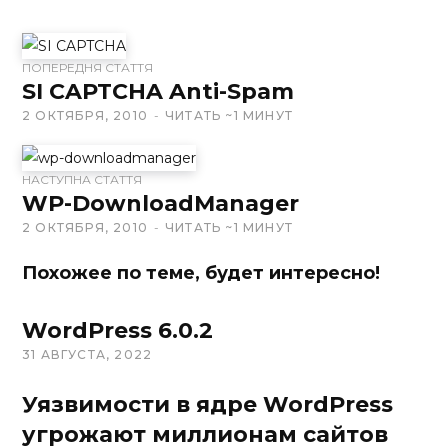
W
ПОПЕРЕДНЯ СТАТТЯ
e
SI CAPTCHA Anti-Spam
b
2 ОКТЯБРЯ, 2010
ЧИТАТЬ ~1 МИНУТ
s
i
t
НАСТУПНА СТАТТЯ
WP-DownloadManager
e
2 ОКТЯБРЯ, 2010
ЧИТАТЬ ~1 МИНУТ
Похожее по теме, будет интересно!
WordPress 6.0.2
31 АВГУСТА, 2022
Уязвимости в ядре WordPress
угрожают миллионам сайтов