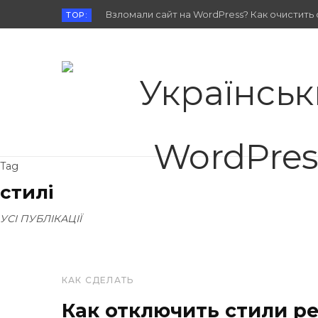
Взломали сайт на WordPress? Как очистить 
TOP:
Tag
стилі
УСІ ПУБЛІКАЦІЇ
КАК СДЕЛАТЬ
Как отключить стили р