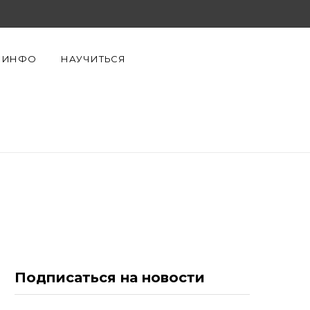
F
X
Y
a
(
o
ИНФО
НАУЧИТЬСЯ
c
T
u
e
w
T
b
i
u
o
t
b
o
t
e
k
e
r
Подписаться на новости
)